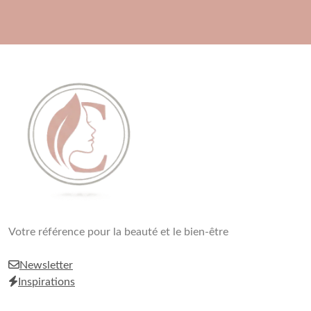
Skip
to
content
Beauté, Esthétique,
Votre référence pour la beauté et le bien-être
Anti-Âge
Newsletter
Inspirations