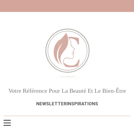
Skip
to
content
Beauté, Esthétique,
Votre Référence Pour La Beauté Et Le Bien-Être
Anti-Âge
NEWSLETTER
INSPIRATIONS