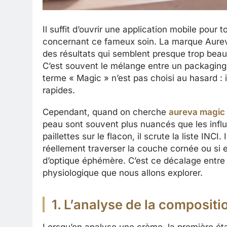
Il suffit d’ouvrir une application mobile pou
concernant ce fameux soin. La marque Aurev
des résultats qui semblent presque trop beau
C’est souvent le mélange entre un packaging 
terme « Magic » n’est pas choisi au hasard : i
rapides.
Cependant, quand on cherche
aureva magic
peau sont souvent plus nuancés que les infl
paillettes sur le flacon, il scrute la liste INC
réellement traverser la couche cornée ou si e
d’optique éphémère. C’est ce décalage entre l
physiologique que nous allons explorer.
1. L’analyse de la compositi
Lorsqu’on analyse une crème, la première étap