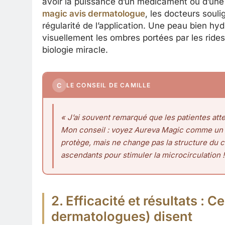
avoir la puissance d’un médicament ou d’une
magic avis dermatologue
, les docteurs soul
régularité de l’application. Une peau bien hyd
visuellement les ombres portées par les ride
biologie miracle.
C
LE CONSEIL DE CAMILLE
« J’ai souvent remarqué que les patientes atten
Mon conseil : voyez Aureva Magic comme un vê
protège, mais ne change pas la structure du 
ascendants pour stimuler la microcirculation !
2. Efficacité et résultats : C
dermatologues) disent