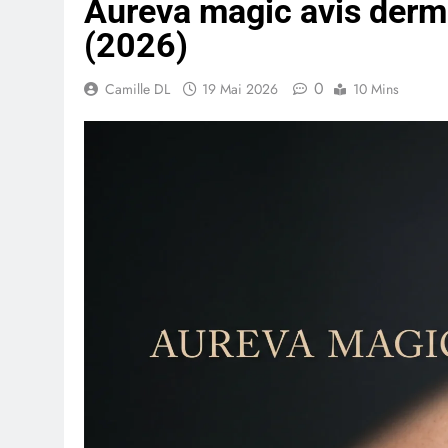
Aureva magic avis derma
(2026)
0
Camille DL
19 Mai 2026
10 Mins