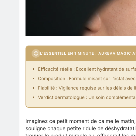
⏱
L’ESSENTIEL EN 1 MINUTE : AUREVA MAGIC
Efficacité réelle : Excellent hydratant de su
Composition : Formule misant sur l’éclat avec
Fiabilité : Vigilance requise sur les délais de
Verdict dermatologue : Un soin complémentair
Imaginez ce petit moment de calme le matin, 
souligne chaque petite ridule de déshydratat
trouver le produit miracle qui effacerait les 