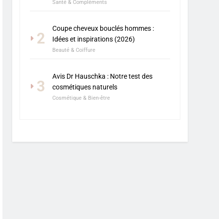
Santé & Compléments
Coupe cheveux bouclés hommes :
2
Idées et inspirations (2026)
Beauté & Coiffure
Avis Dr Hauschka : Notre test des
3
cosmétiques naturels
Cosmétique & Bien-être