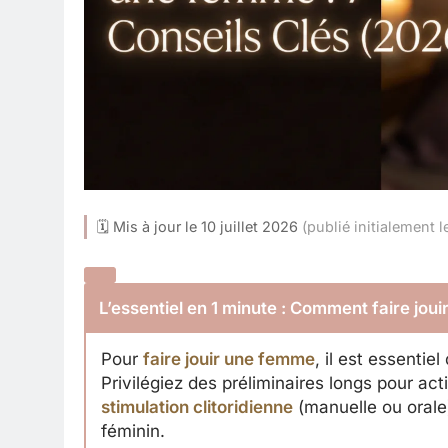
🗓 Mis à jour le 10 juillet 2026
(publié initialement 
L’essentiel en 1 minute : Comment faire jou
Pour
faire jouir une femme
, il est essenti
Privilégiez des préliminaires longs pour acti
stimulation clitoridienne
(manuelle ou orale)
féminin.