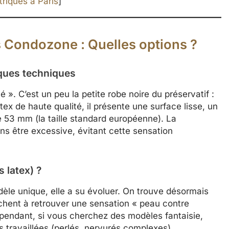
riques à Paris
]
s Condozone : Quelles options ?
iques techniques
é ». C’est un peu la petite robe noire du préservatif :
ex de haute qualité, il présente une surface lisse, un
e 53 mm (la taille standard européenne). La
ans être excessive, évitant cette sensation
s latex) ?
èle unique, elle a su évoluer. On trouve désormais
rchent à retrouver une sensation « peau contre
ependant, si vous cherchez des modèles fantaisie,
s travaillées (perlés, nervurés complexes),