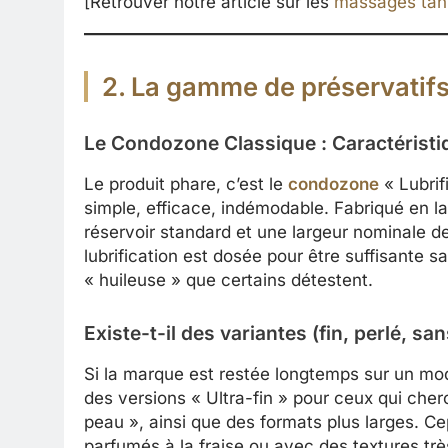
[Retrouver notre article sur les
massages tant
2. La gamme de préservatif
Le Condozone Classique : Caractérist
Le produit phare, c’est le
condozone
« Lubrifi
simple, efficace, indémodable. Fabriqué en lat
réservoir standard et une largeur nominale d
lubrification est dosée pour être suffisante s
« huileuse » que certains détestent.
Existe-t-il des variantes (fin, perlé, san
Si la marque est restée longtemps sur un mod
des versions « Ultra-fin » pour ceux qui che
peau », ainsi que des formats plus larges. C
parfumés à la fraise ou avec des textures trè