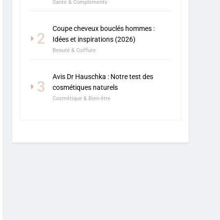
Santé & Compléments
Coupe cheveux bouclés hommes :
2
Idées et inspirations (2026)
Beauté & Coiffure
Avis Dr Hauschka : Notre test des
3
cosmétiques naturels
Cosmétique & Bien-être