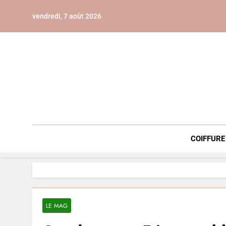
Skip
vendredi, 7 août 2026
to
content
COIFFURE
LE MAG