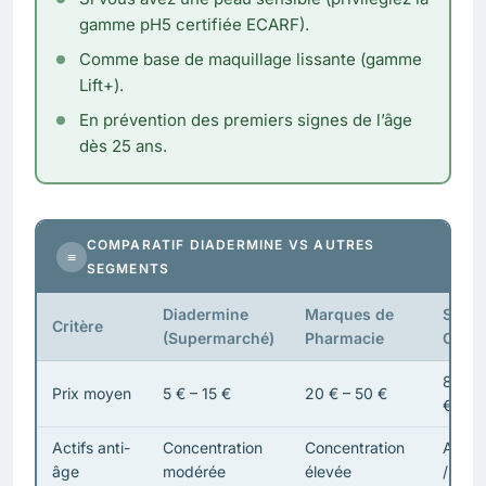
gamme pH5 certifiée ECARF).
Comme base de maquillage lissante (gamme
Lift+).
En prévention des premiers signes de l’âge
dès 25 ans.
COMPARATIF DIADERMINE VS AUTRES
≡
SEGMENTS
Diadermine
Marques de
Soin 
Critère
(Supermarché)
Pharmacie
Cosm
80 € 
Prix moyen
5 € – 15 €
20 € – 50 €
€
Actifs anti-
Concentration
Concentration
Actifs
âge
modérée
élevée
/ brev