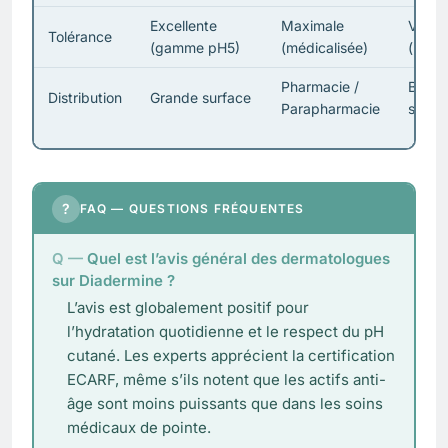
Excellente
Maximale
Variab
Tolérance
(gamme pH5)
(médicalisée)
(parf
Pharmacie /
Bouti
Distribution
Grande surface
Parapharmacie
spécia
?
FAQ — QUESTIONS FRÉQUENTES
Quel est l’avis général des dermatologues
sur Diadermine ?
L’avis est globalement positif pour
l’hydratation quotidienne et le respect du pH
cutané. Les experts apprécient la certification
ECARF, même s’ils notent que les actifs anti-
âge sont moins puissants que dans les soins
médicaux de pointe.