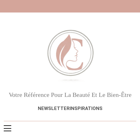
Skip
to
content
Beauté, Esthétique,
Votre Référence Pour La Beauté Et Le Bien-Être
Anti-Âge
NEWSLETTER
INSPIRATIONS