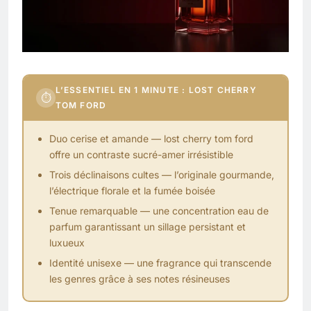
L’ESSENTIEL EN 1 MINUTE : LOST CHERRY
⏱
TOM FORD
Duo cerise et amande — lost cherry tom ford
offre un contraste sucré-amer irrésistible
Trois déclinaisons cultes — l’originale gourmande,
l’électrique florale et la fumée boisée
Tenue remarquable — une concentration eau de
parfum garantissant un sillage persistant et
luxueux
Identité unisexe — une fragrance qui transcende
les genres grâce à ses notes résineuses