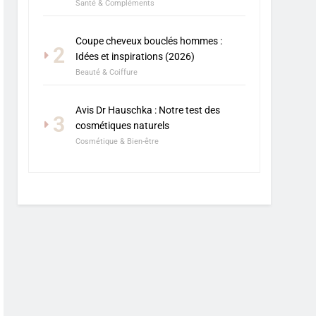
Santé & Compléments
Coupe cheveux bouclés hommes :
2
Idées et inspirations (2026)
Beauté & Coiffure
Avis Dr Hauschka : Notre test des
3
cosmétiques naturels
Cosmétique & Bien-être