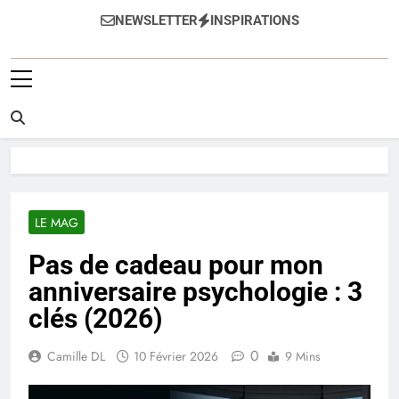
Anti-Âge
NEWSLETTER
INSPIRATIONS
LE MAG
Pas de cadeau pour mon
anniversaire psychologie : 3
clés (2026)
0
Camille DL
10 Février 2026
9 Mins