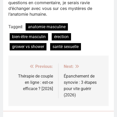
questions en commentaire, je serais ravie
d’échanger avec vous sur ces mystères de
l’anatomie humaine.
Tagged:
anatomie masculine
bien-être masculin
érection
grower vs shower
santé sexuelle
Previous:
Next:
Navigation
de
Thérapie de couple
Épanchement de
en ligne : est-ce
synovie : 3 étapes
l’article
efficace ? [2026]
pour vite guérir
(2026)