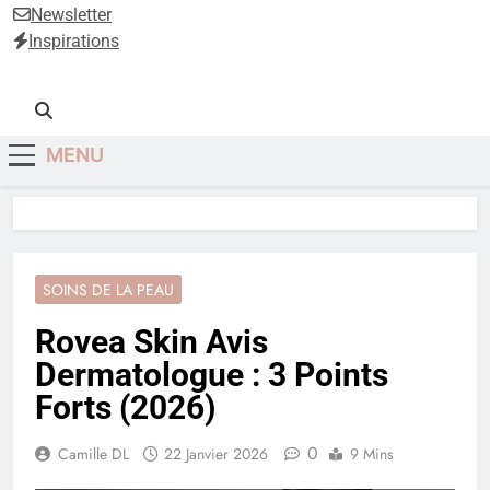
Anti-Âge
Newsletter
Inspirations
MENU
SOINS DE LA PEAU
Rovea Skin Avis
Dermatologue : 3 Points
Forts (2026)
0
Camille DL
22 Janvier 2026
9 Mins