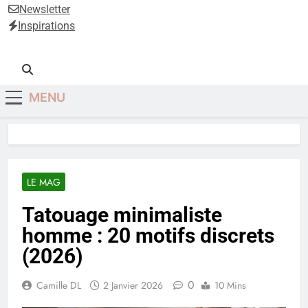
Anti-Âge
Newsletter
Inspirations
MENU
LE MAG
Tatouage minimaliste
homme : 20 motifs discrets
(2026)
0
Camille DL
2 Janvier 2026
10 Mins