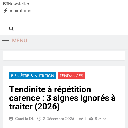
Anti-Âge
Newsletter
Inspirations
MENU
BIEN-ÊTRE & NUTRITION
TENDANCES
Tendinite à répétition
carence : 3 signes ignorés à
traiter (2026)
1
Camille DL
2 Décembre 2025
8 Mins