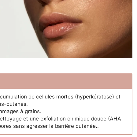
umulation de cellules mortes (hyperkératose) et
us-cutanés.
ommages à grains.
 nettoyage et une exfoliation chimique douce (AHA
pores sans agresser la barrière cutanée..