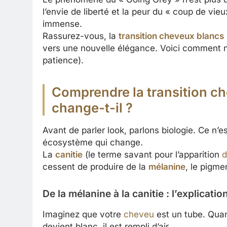
l’envie de liberté et la peur du « coup de vieu
immense.
Rassurez-vous, la
transition cheveux blancs
vers une nouvelle élégance. Voici comment né
patience).
Comprendre la transition ch
change-t-il ?
Avant de parler look, parlons biologie. Ce n’es
écosystème qui change.
La
canitie
(le terme savant pour l’apparition
d
cessent de produire de la
mélanine
, le pigme
De la mélanine à la canitie : l’explicatio
Imaginez que votre
cheveu
est un tube. Quand
devient blanc, il est rempli d’air.