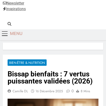
Anti-Âge
Newsletter
Inspirations
MENU
BIEN-ÊTRE & NUTRITION
Bissap bienfaits : 7 vertus
puissantes validées (2026)
0
Camille DL
16 Décembre 2025
8 Mins