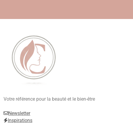
Skip
to
content
Beauté, Esthétique,
Votre référence pour la beauté et le bien-être
Anti-Âge
Newsletter
Inspirations