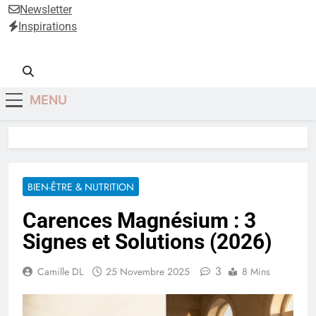
Anti-Âge
Newsletter
Inspirations
MENU
BIEN-ÊTRE & NUTRITION
Carences Magnésium : 3
Signes et Solutions (2026)
3
Camille DL
25 Novembre 2025
8 Mins