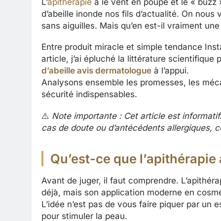
L’
apithérapie
a le vent en poupe et le « buzz
d’abeille inonde nos fils d’actualité. On nous
sans aiguilles. Mais qu’en est-il vraiment une 
Entre produit miracle et simple tendance Instagr
article, j’ai épluché la littérature scientifiqu
d’abeille avis dermatologue
à l’appui.
Analysons ensemble les promesses, les mécan
sécurité indispensables.
⚠️
Note importante : Cet article est informati
cas de doute ou d’antécédents allergiques, c
Qu’est-ce que l’apithérapie
Avant de juger, il faut comprendre. L’apithéra
déjà, mais son application moderne en cosmé
L’idée n’est pas de vous faire piquer par un es
pour stimuler la peau.