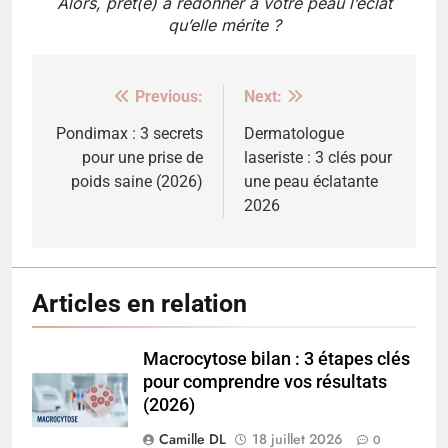
Alors, prêt(e) à redonner à votre peau l’éclat
qu’elle mérite ?
Previous:
Next:
Navigation
de
Pondimax : 3 secrets
Dermatologue
pour une prise de
laseriste : 3 clés pour
l’article
poids saine (2026)
une peau éclatante
2026
Articles en relation
Macrocytose bilan : 3 étapes clés
pour comprendre vos résultats
(2026)
Camille DL
18 juillet 2026
0