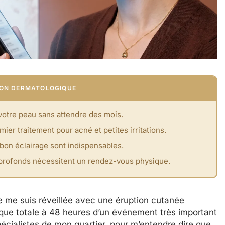
TION DERMATOLOGIQUE
votre peau sans attendre des mois.
er traitement pour acné et petites irritations.
 bon éclairage sont indispensables.
s profonds nécessitent un rendez-vous physique.
e me suis réveillée avec une éruption cutanée
nique totale à 48 heures d’un événement très important
pécialistes de mon quartier, pour m’entendre dire que