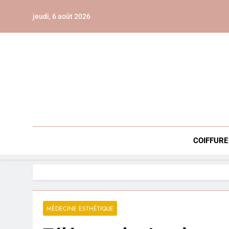
Skip
jeudi, 6 août 2026
to
content
COIFFURE
MÉDECINE ESTHÉTIQUE