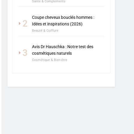
Santé & Compléments
Coupe cheveux bouclés hommes :
2
Idées et inspirations (2026)
Beauté & Coiffure
Avis Dr Hauschka : Notre test des
3
cosmétiques naturels
Cosmétique & Bien-être