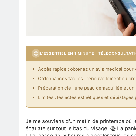
⏱
L’ESSENTIEL EN 1 MINUTE : TÉLÉCONSULTA
Accès rapide : obtenez un avis médical pour 
Ordonnances faciles : renouvellement ou premi
Préparation clé : une peau démaquillée et un
Limites : les actes esthétiques et dépistage
Je me souviens d’un matin de printemps où j
écarlate sur tout le bas du visage. 😱 La pa
! J’ai passé deux heures à appeler tous les s