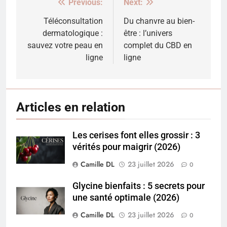
Previous:
Next:
Navigation
de
Téléconsultation
Du chanvre au bien-
dermatologique :
être : l’univers
l’article
sauvez votre peau en
complet du CBD en
ligne
ligne
Articles en relation
Les cerises font elles grossir : 3
vérités pour maigrir (2026)
Camille DL
23 juillet 2026
0
Glycine bienfaits : 5 secrets pour
une santé optimale (2026)
Camille DL
23 juillet 2026
0