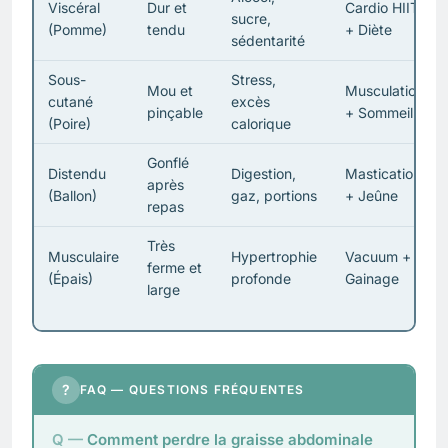
Viscéral
Dur et
Cardio HIIT
sucre,
(Pomme)
tendu
+ Diète
sédentarité
Sous-
Stress,
Mou et
Musculation
cutané
excès
pinçable
+ Sommeil
(Poire)
calorique
Gonflé
Distendu
Digestion,
Mastication
après
(Ballon)
gaz, portions
+ Jeûne
repas
Très
Musculaire
Hypertrophie
Vacuum +
ferme et
(Épais)
profonde
Gainage
large
?
FAQ — QUESTIONS FRÉQUENTES
Comment perdre la graisse abdominale