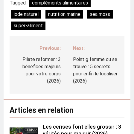
Tagged:
compléments alimentaires
iode naturel
nutrition marine
sea moss
super-aliment
Previous:
Next:
Navigation
de
Pilate reformer : 3
Point g femme ou se
bénéfices majeurs
trouve : 5 secrets
l’article
pour votre corps
pour enfin le localiser
(2026)
(2026)
Articles en relation
Les cerises font elles grossir : 3
vérités pour maigrir (2026)