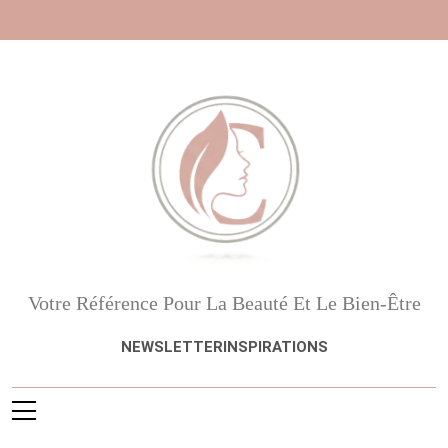
Skip
to
content
Beauté, Esthétique,
Votre Référence Pour La Beauté Et Le Bien-Être
Anti-Âge
NEWSLETTER
INSPIRATIONS