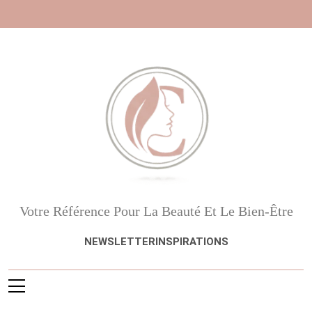
Skip
to
content
Beauté, Esthétique,
Votre Référence Pour La Beauté Et Le Bien-Être
Anti-Âge
NEWSLETTER
INSPIRATIONS