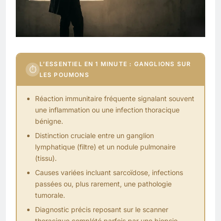
L’ESSENTIEL EN 1 MINUTE : GANGLIONS SUR
⏱
LES POUMONS
Réaction immunitaire fréquente signalant souvent
une inflammation ou une infection thoracique
bénigne.
Distinction cruciale entre un ganglion
lymphatique (filtre) et un nodule pulmonaire
(tissu).
Causes variées incluant sarcoïdose, infections
passées ou, plus rarement, une pathologie
tumorale.
Diagnostic précis reposant sur le scanner
thoracique complété parfois par une biopsie.