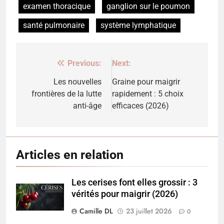
examen thoracique
ganglion sur le poumon
santé pulmonaire
système lymphatique
Previous:
Next:
Navigation
de
Les nouvelles
Graine pour maigrir
frontières de la lutte
rapidement : 5 choix
l’article
anti-âge
efficaces (2026)
Articles en relation
Les cerises font elles grossir : 3
vérités pour maigrir (2026)
Camille DL
23 juillet 2026
0