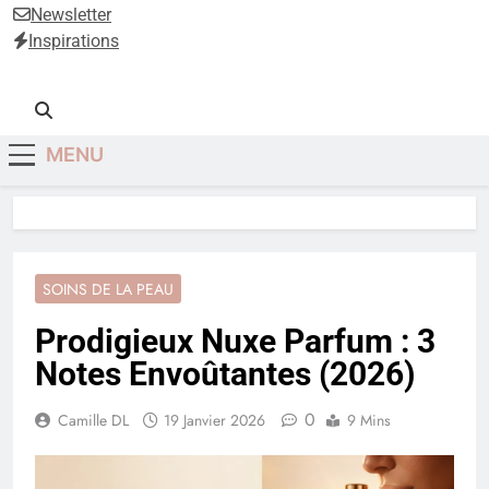
Anti-Âge
Newsletter
Inspirations
MENU
SOINS DE LA PEAU
Prodigieux Nuxe Parfum : 3
Notes Envoûtantes (2026)
0
Camille DL
19 Janvier 2026
9 Mins