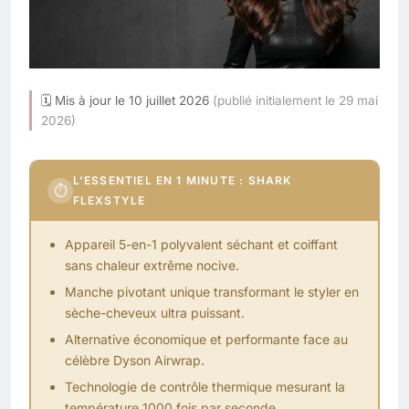
🗓 Mis à jour le 10 juillet 2026
(publié initialement le 29 mai
2026)
L’ESSENTIEL EN 1 MINUTE : SHARK
⏱
FLEXSTYLE
Appareil 5-en-1 polyvalent séchant et coiffant
sans chaleur extrême nocive.
Manche pivotant unique transformant le styler en
sèche-cheveux ultra puissant.
Alternative économique et performante face au
célèbre
Dyson Airwrap
.
Technologie de contrôle thermique mesurant la
température 1000 fois par seconde.