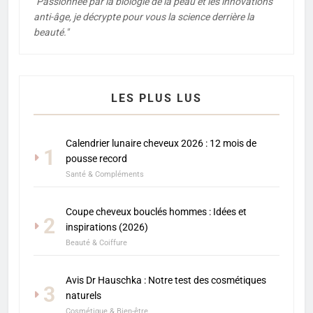
"Passionnée par la biologie de la peau et les innovations
anti-âge, je décrypte pour vous la science derrière la
beauté."
LES PLUS LUS
Calendrier lunaire cheveux 2026 : 12 mois de
1
pousse record
Santé & Compléments
Coupe cheveux bouclés hommes : Idées et
2
inspirations (2026)
Beauté & Coiffure
Avis Dr Hauschka : Notre test des cosmétiques
3
naturels
Cosmétique & Bien-être