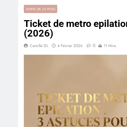
SOINS DE LA PEAU
Ticket de metro epilatio
(2026)
0
Camille DL
4 Février 2026
11 Mins