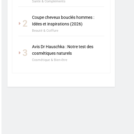
Santé & Compléments
Coupe cheveux bouclés hommes :
2
Idées et inspirations (2026)
Beauté & Coiffure
Avis Dr Hauschka : Notre test des
3
cosmétiques naturels
Cosmétique & Bien-être