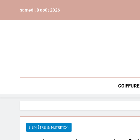
Skip
samedi, 8 août 2026
to
content
COIFFURE
BIEN-ÊTRE & NUTRITION